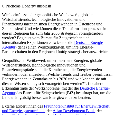
© Nicholas Doherty/ unsplash
Wie beeinflussen der geopolitische Wettbewerb, globale
Wirtschaftstrends, technologische Innovationen und
Finanzierungsmechanismen Energiewenden in Osteuropa und
Zentralasien? Und wie können diese Transformationsprozesse in
diesen Regionen bis zum Jahr 2030 strategisch vorangetrieben
werden? Begleitet vom Bureau für Zeitgeschehen und
internationalen Expert:innen entwickelte die
Deutsche Energie
Agentur
(dena) einen Werkzeugkasten, um ihre Energie-
Partnerschaften in den Regionen künftig strategischer auszurichten.
Geopolitischer Wettbewerb um erneuerbare Energien, globale
Wirtschaftstrends, technologische Innovationen und
Finanzierungspfade sind die Kernthemen, die Energiewenden
verhindern oder antreiben. „Welche Trends und Treiber beeinflussen
Energiewenden in Zentralasien bis 2030 und wie können sie mit
diesem Wissen strategisch vorangetrieben werden?“, ist daher die
Erkenntnisfrage der Workshopreihe, mit der die
Deutsche Energie-
Agentur
das Bureau für Zeitgeschehen (BfZ) beauftragt hat, um die
Länder langfristig besser zur Energiewende zu beraten.
Externe Expert:innen des
Fraunhofer-Institut für Energiewirtschaft
und Energiesystemtechnik
, der
Asian Development Bank
, der