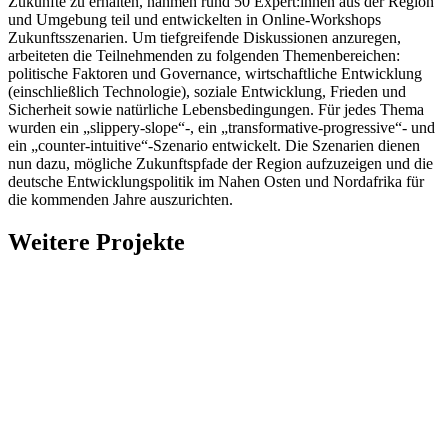
Zukünfte zu erhalten, nahmen rund 50 Expert:innen aus der Region
und Umgebung teil und entwickelten in Online-Workshops
Zukunftsszenarien. Um tiefgreifende Diskussionen anzuregen,
arbeiteten die Teilnehmenden zu folgenden Themenbereichen:
politische Faktoren und Governance, wirtschaftliche Entwicklung
(einschließlich Technologie), soziale Entwicklung, Frieden und
Sicherheit sowie natürliche Lebensbedingungen. Für jedes Thema
wurden ein „slippery-slope“-, ein „transformative-progressive“- und
ein „counter-intuitive“-Szenario entwickelt. Die Szenarien dienen
nun dazu, mögliche Zukunftspfade der Region aufzuzeigen und die
deutsche Entwicklungspolitik im Nahen Osten und Nordafrika für
die kommenden Jahre auszurichten.
Weitere Projekte