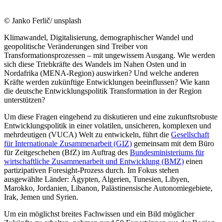
© Janko Ferlič/ unsplash
Klimawandel, Digitalisierung, demographischer Wandel und
geopolitische Veränderungen sind Treiber von
Transformationsprozessen – mit ungewissem Ausgang. Wie werden
sich diese Triebkräfte des Wandels im Nahen Osten und in
Nordafrika (MENA-Region) auswirken? Und welche anderen
Kräfte werden zukünftige Entwicklungen beeinflussen? Wie kann
die deutsche Entwicklungspolitik Transformation in der Region
unterstützen?
Um diese Fragen eingehend zu diskutieren und eine zukunftsrobuste
Entwicklungspolitik in einer volatilen, unsicheren, komplexen und
mehrdeutigen (VUCA) Welt zu entwickeln, führt die
Gesellschaft
für Internationale Zusammenarbeit (GIZ)
gemeinsam mit dem Büro
für Zeitgeschehen (BfZ) im Auftrag des
Bundesministeriums für
wirtschaftliche Zusammenarbeit und Entwicklung (BMZ)
einen
partizipativen Foresight-Prozess durch. Im Fokus stehen
ausgewählte Länder: Ägypten, Algerien, Tunesien, Libyen,
Marokko, Jordanien, Libanon, Palästinensische Autonomiegebiete,
Irak, Jemen und Syrien.
Um ein möglichst breites Fachwissen und ein Bild möglicher