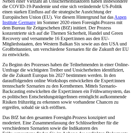
Neben einer Vielzahl an Unsicherheitsfaktoren haben insbesondere
die COVID-19-Pandemie und eine sich verändernde US-Politik
einen starken Einfluss auf die strategische Ausrichtung der
Europäischen Union (EU). Vor diesem Hintergrund hat das
Aspen
Institute Germany
im Sommer 2020 einen Foresight-Prozess mit
dem Bureau für Zeitgeschehen (BfZ) initiiert. Der Prozess
konzentrierte sich auf die Themen Sicherheit, Handel und Green
Recovery und versammelte 16 Expert:innen aus den EU-
Mitgliedsstaaten, den Western Balkan Six sowie aus den USA und
Großbritannien, um verschiedene Szenarien für die Zukunft der EU
zu entwickeln.
Zu Beginn des Prozesses haben die Teilnehmenden in einer Online-
Umfrage die wichtigsten Treiber und Unsicherheiten identifiziert,
die die Zukunft Europas bis 2027 bestimmen werden. In den
darauffolgenden online Workshops entwickelten die Expert:innen
trennscharfe Szenarien zu den Kernthemen. Mittels Szenario-
Backcasting entwickelten die Expert:innen ein Frühwarnsystem, das
es politischen EntscheidungsträgerInnen ermöglicht aufkommende
Risiken frühzeitig zu erkennen sowie vorhandene Chancen zu
ergreifen, sobald sie sich eröffnen.
Das BfZ hat den gesamten Foresight-Prozess konzipiert und
moderiert. Eine Zusammenfassung der Schlüsseltreiber für die
verschiedenen Szenarien sowie die Indikatoren des