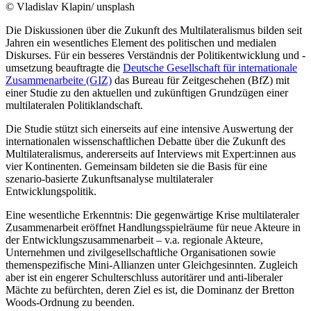
© Vladislav Klapin/ unsplash
Die Diskussionen über die Zukunft des Multilateralismus bilden seit
Jahren ein wesentliches Element des politischen und medialen
Diskurses. Für ein besseres Verständnis der Politikentwicklung und -
umsetzung beauftragte die
Deutsche Gesellschaft für internationale
Zusammenarbeite (GIZ)
das Bureau für Zeitgeschehen (BfZ) mit
einer Studie zu den aktuellen und zukünftigen Grundzügen einer
multilateralen Politiklandschaft.
Die Studie stützt sich einerseits auf eine intensive Auswertung der
internationalen wissenschaftlichen Debatte über die Zukunft des
Multilateralismus, andererseits auf Interviews mit Expert:innen aus
vier Kontinenten. Gemeinsam bildeten sie die Basis für eine
szenario-basierte Zukunftsanalyse multilateraler
Entwicklungspolitik.
Eine wesentliche Erkenntnis: Die gegenwärtige Krise multilateraler
Zusammenarbeit eröffnet Handlungsspielräume für neue Akteure in
der Entwicklungszusammenarbeit – v.a. regionale Akteure,
Unternehmen und zivilgesellschaftliche Organisationen sowie
themenspezifische Mini-Allianzen unter Gleichgesinnten. Zugleich
aber ist ein engerer Schulterschluss autoritärer und anti-liberaler
Mächte zu befürchten, deren Ziel es ist, die Dominanz der Bretton
Woods-Ordnung zu beenden.